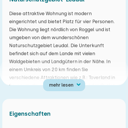
Mo
Di
Mi
Do
Fr
Sa
So
Diese attraktive Wohnung ist modern
eingerichtet und bietet Platz für vier Personen.
27
28
29
30
31
01
02
Die Wohnung liegt nördlich von Roggel und ist
umgeben von dem wunderschönen
03
04
05
06
07
08
09
Naturschutzgebiet Leudal. Die Unterkunft
befindet sich auf dem Lande mit vielen
10
11
12
13
14
15
16
Waldgebieten und Landgütern in der Nähe. In
einem Umkreis von 20 km finden Sie
17
18
19
20
21
22
23
verschiedene Attraktionen wie z.B.: Toverland in
mehr lesen
Sevenum, die weiße Stadt Thorn und das Outlet
24
25
26
27
28
29
30
in Roermond. Für einen Tag am Strand bietet sich
ein Besuch der Maasplassen oder des Blauwe
31
01
02
03
04
05
06
Meer an. Diese Wohnung ist der ideale
Eigenschaften
Ausgangspunkt für ein paar schöne Tage mit
Familie und Freunden!