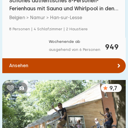
Schönes authentisches 8-Personen-
Ferienhaus mit Sauna und Whirlpool in den
belgischen Arde
Belgien > Namur > Han-sur-Lesse
8 Personen | 4 Schlafzimmer | 2 Haustiere
Wochenende ab
949
ausgehend von 6 Personen
Ansehen
9,7