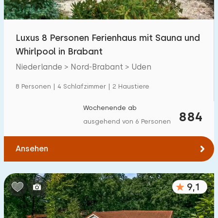
Kindereinrichtungen im Park
35
Luxus 8 Personen Ferienhaus mit Sauna und
Zugänglichkeit
Whirlpool in Brabant
Eingeschränkte Mobilität
17
Niederlande > Nord-Brabant > Uden
Rollstuhlgerecht
2
8 Personen | 4 Schlafzimmer | 2 Haustiere
Hilfsmittel
4
Wochenende ab
884
ausgehend von 6 Personen
Ansehen
9,1