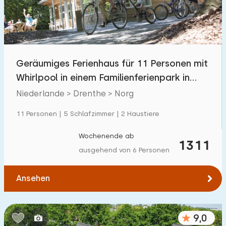
Geräumiges Ferienhaus für 11 Personen mit
Whirlpool in einem Familienferienpark in
Drenthe
Niederlande > Drenthe > Norg
11 Personen | 5 Schlafzimmer | 2 Haustiere
Wochenende ab
1311
ausgehend von 6 Personen
Ansehen
9,0