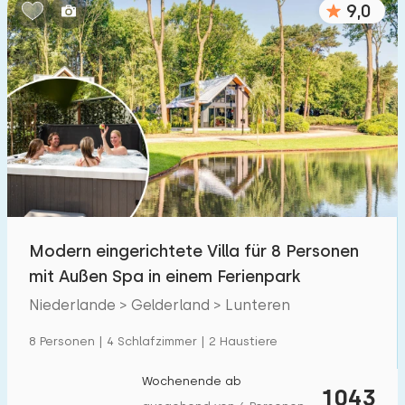
9,0
Schlafzimmern:
1
2
3
4
5
Badezimmer:
1
2
3
4
5
Entfernungen
Modern eingerichtete Villa für 8 Personen
Zum Meer
:
(max. km)
mit Außen Spa in einem Ferienpark
1
2
5
10
20
Niederlande > Gelderland > Lunteren
Zum Wald
:
8 Personen | 4 Schlafzimmer | 2 Haustiere
(max. km)
1
2
5
10
20
Wochenende ab
1043