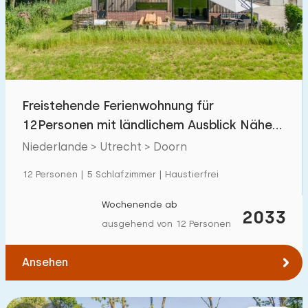
Schwimmbad
39
Eingezäunter Garten
33
Haustierfrei
58
Fahrradschuppen
18
Freistehende Ferienwohnung für
Ladestation Auto
70
12Personen mit ländlichem Ausblick Nähe
Utrechtse Heuvelrug
Niederlande > Utrecht > Doorn
Budget
12 Personen | 5 Schlafzimmer | Haustierfrei
Wochenende ab
2033
ausgehend von 12 Personen
€ 0 — € 2000+
Ansehen
Mindestanzahl