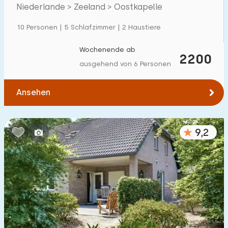
Villa
74
am Strand
Niederlande > Zeeland > Oostkapelle
Ferienwohnung
1
10 Personen | 5 Schlafzimmer | 2 Haustiere
Tiny house
0
Wochenende ab
2200
Hausboot
0
ausgehend von 6 Personen
Kinderfreundlich
Ansehen
Kindermöbel
36
9,2
Eingezäunter Garten
33
Spielgeräte im Garten
40
Hallenbad
22
Freibad
30
Kinderanimation
26