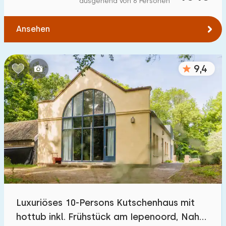
ausgehend von 6 Personen
Zum Wasser
:
(max. km)
Ansehen
1
2
5
10
20
Zu öffentlichen Verkehrsmitteln
:
(max. km)
9,4
0,2
0,5
1
2
5
Unterkunft
Nicht im Ferienpark
37
Im Ferienpark
88
Einfamilienhaus
110
Luxuriöses 10-Persons Kutschenhaus mit
Ferienbauernhof
15
hottub inkl. Frühstück am Iepenoord, Nah