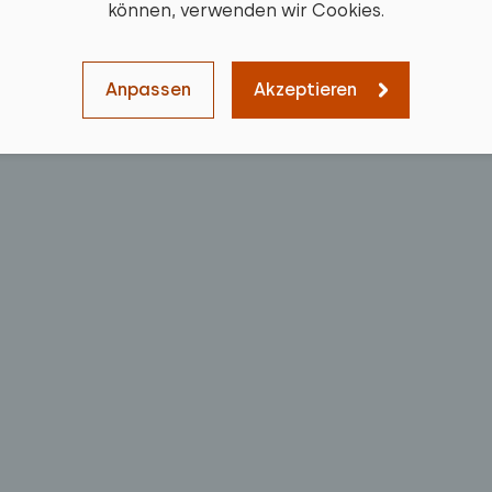
können, verwenden wir Cookies.
Anpassen
Akzeptieren