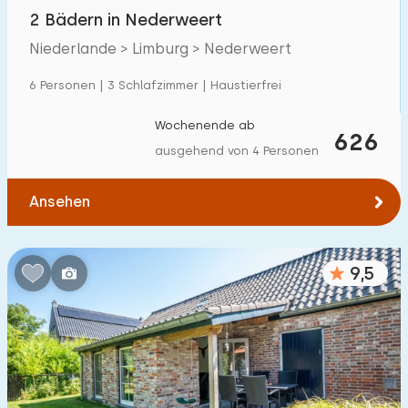
Villa
15
2 Bädern in Nederweert
Ferienwohnung
11
Niederlande > Limburg > Nederweert
Tiny house
0
6 Personen | 3 Schlafzimmer | Haustierfrei
Hausboot
0
Wochenende ab
626
ausgehend von 4 Personen
Kinderfreundlich
Ansehen
Kindermöbel
46
Eingezäunter Garten
37
9,5
Spielgeräte im Garten
26
Hallenbad
24
Freibad
7
Kinderanimation
15