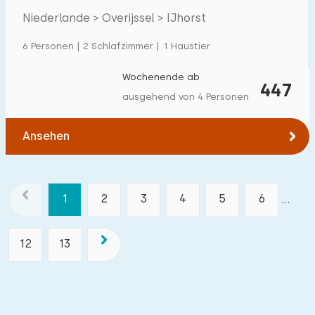
Kinder in IJhorst
Niederlande > Overijssel > IJhorst
6 Personen | 2 Schlafzimmer | 1 Haustier
Wochenende ab
447
ausgehend von 4 Personen
Ansehen
1
2
3
4
5
6
...
12
13