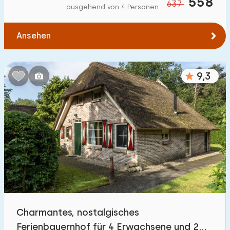
558
637
ausgehend von 4 Personen
Ansehen
9,3
Charmantes, nostalgisches
Ferienbauernhof für 4 Erwachsene und 2