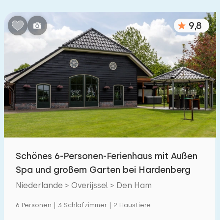
Schlafzimmern:
9,8
1
2
3
4
5
Badezimmer:
1
2
3
4
5
Entfernungen
Zum Meer
:
(max. km)
Schönes 6-Personen-Ferienhaus mit Außen
1
2
5
10
20
Spa und großem Garten bei Hardenberg
Zum Wald
Niederlande > Overijssel > Den Ham
:
(max. km)
1
6 Personen | 3 Schlafzimmer | 2 Haustiere
2
5
10
20