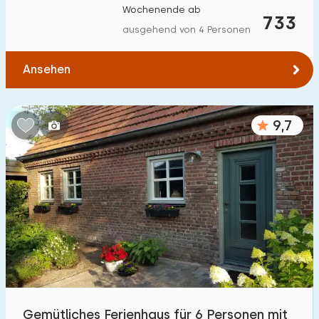
Wochenende ab
Zum Wasser
:
733
(max. km)
ausgehend von 4 Personen
1
2
5
10
20
Ansehen
Zu öffentlichen Verkehrsmitteln
:
(max. km)
0,2
0,5
1
2
5
9,7
Unterkunft
Nicht im Ferienpark
56
Im Ferienpark
73
Einfamilienhaus
107
Ferienbauernhof
7
Gemütliches Ferienhaus für 6 Personen mit