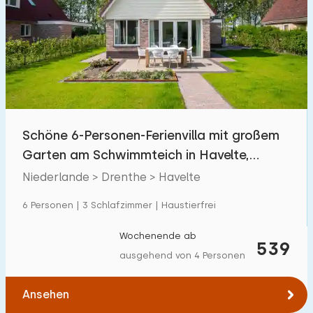
Schwimmbad
31
Eingezäunter Garten
37
Haustierfrei
68
Fahrradschuppen
61
Ladestation Auto
52
Schöne 6-Personen-Ferienvilla mit großem
Garten am Schwimmteich in Havelte,
Budget
Drenthe
Niederlande > Drenthe > Havelte
6 Personen | 3 Schlafzimmer | Haustierfrei
€ 0 — € 1000+
Wochenende ab
539
ausgehend von 4 Personen
Mindestanzahl
Ansehen