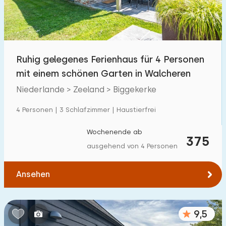
Kindereinrichtungen im Park
19
Zugänglichkeit
Ruhig gelegenes Ferienhaus für 4 Personen
Eingeschränkte Mobilität
129
mit einem schönen Garten in Walcheren
Rollstuhlgerecht
19
Niederlande > Zeeland > Biggekerke
Hilfsmittel
39
4 Personen | 3 Schlafzimmer | Haustierfrei
Wochenende ab
375
ausgehend von 4 Personen
Ansehen
9,5