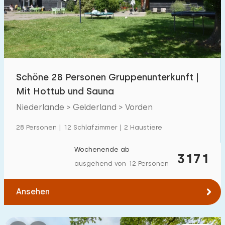
Schwimmbad
14
Eingezäunter Garten
8
Haustierfrei
13
Fahrradschuppen
10
Schöne 28 Personen Gruppenunterkunft |
Ladestation Auto
18
Mit Hottub und Sauna
Niederlande > Gelderland > Vorden
Budget
28 Personen | 12 Schlafzimmer | 2 Haustiere
Wochenende ab
3171
ausgehend von 12 Personen
€ 0 — € 4000+
Ansehen
Mindestanzahl