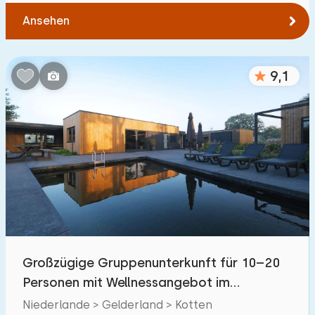
Ansehen
9,1
Großzügige Gruppenunterkunft für 10–20
Personen mit Wellnessangebot im
Achterhoek
Niederlande > Gelderland > Kotten