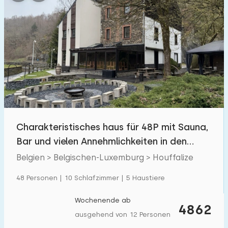
Charakteristisches haus für 48P mit Sauna,
Bar und vielen Annehmlichkeiten in den
Ardennen
Belgien > Belgischen-Luxemburg > Houffalize
48 Personen | 10 Schlafzimmer | 5 Haustiere
Wochenende ab
4862
ausgehend von 12 Personen