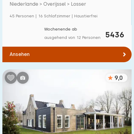
Villa
9
Niederlande > Overijssel > Losser
Ferienwohnung
0
45 Personen | 16 Schlafzimmer | Haustierfrei
Tiny house
0
Wochenende ab
5436
Hausboot
0
ausgehend von 12 Personen
Kinderfreundlich
Ansehen
Kindermöbel
14
9,0
Eingezäunter Garten
8
Spielgeräte im Garten
18
Hallenbad
10
Freibad
11
Kinderanimation
8