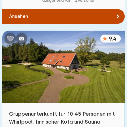
ausgehend von 12 Personen
Zum Wasser
:
(max. km)
Ansehen
1
2
5
10
20
Zu öffentlichen Verkehrsmitteln
:
(max. km)
9,4
0,2
0,5
1
2
5
Unterkunft
Nicht im Ferienpark
12
Im Ferienpark
18
Einfamilienhaus
26
Gruppenunterkunft für 10-45 Personen mit
Ferienbauernhof
8
Whirlpool, finnischer Kota und Sauna