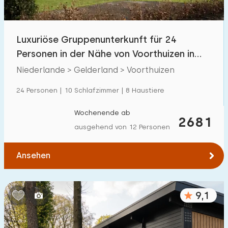
Kindereinrichtungen im Park
9
Luxuriöse Gruppenunterkunft für 24
Zugänglichkeit
Personen in der Nähe von Voorthuizen in
Eingeschränkte Mobilität
6
der Veluwe
Niederlande > Gelderland > Voorthuizen
Rollstuhlgerecht
4
24 Personen | 10 Schlafzimmer | 8 Haustiere
Hilfsmittel
9
Wochenende ab
2681
ausgehend von 12 Personen
Ansehen
9,1