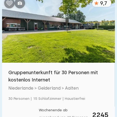
9,7
Schlafzimmern:
1
2
3
4
5
Badezimmer:
1
2
3
4
5
Entfernungen
Gruppenunterkunft für 30 Personen mit
Zum Meer
:
(max. km)
kostenlos Internet
1
2
5
10
20
Niederlande > Gelderland > Aalten
Zum Wald
:
30 Personen | 15 Schlafzimmer | Haustierfrei
(max. km)
1
2
5
10
20
Wochenende ab
2245