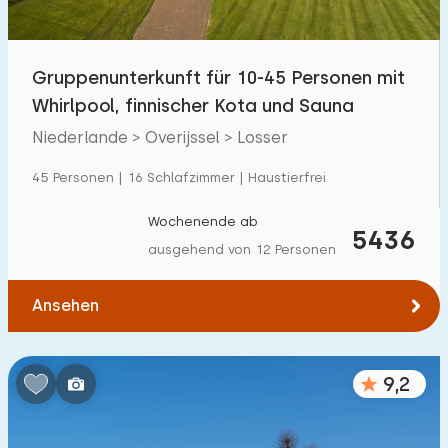
Kindereinrichtungen im Park
11
Gruppenunterkunft für 10-45 Personen mit
Zugänglichkeit
Whirlpool, finnischer Kota und Sauna
Eingeschränkte Mobilität
12
Niederlande > Overijssel > Losser
Rollstuhlgerecht
3
45 Personen | 16 Schlafzimmer | Haustierfrei
Hilfsmittel
10
Wochenende ab
5436
ausgehend von 12 Personen
Ansehen
9,2