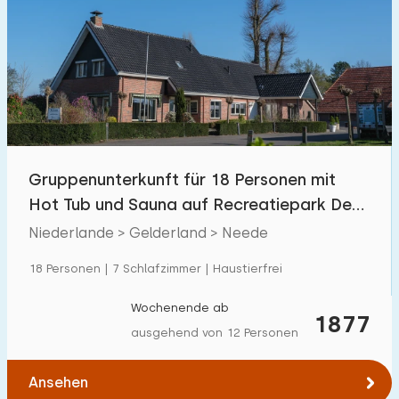
Gruppenunterkunft für 18 Personen mit
Hot Tub und Sauna auf Recreatiepark Den
Blanken
Niederlande > Gelderland > Neede
18 Personen | 7 Schlafzimmer | Haustierfrei
Wochenende ab
1877
ausgehend von 12 Personen
Ansehen