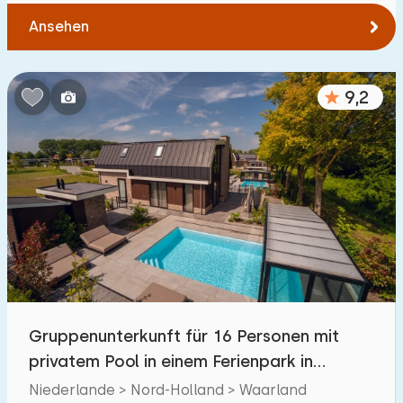
Ansehen
9,2
Gruppenunterkunft für 16 Personen mit
privatem Pool in einem Ferienpark in
Waarland
Niederlande > Nord-Holland > Waarland