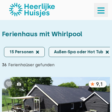
Ihr Urlaubsziel
Ihr Urlaubsziel
Ferienhaus mit Whirlpool
Ihr Urlaubsziel
Anreise und Abfahrt
Anreise und Abfahrt
15 Personen
Außen-Spa oder Hot Tub
15 Personen
36
Ferienhaüser gefunden
15 Personen
Suchen
9,1
Populare Filter
Sauna
23
Außen-Spa oder Hot Tub
36