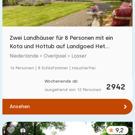
Zwei Landhäuser für 8 Personen mit ein
Kota und Hottub auf Landgoed Het
Borghuis
Niederlande > Overijssel > Losser
16 Personen | 8 Schlafzimmer | Haustierfrei
Wochenende ab
2942
ausgehend von 12 Personen
Ansehen
9,2