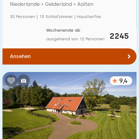
Villa
7
Niederlande > Gelderland > Aalten
Ferienwohnung
0
30 Personen | 15 Schlafzimmer | Haustierfrei
Tiny house
0
Wochenende ab
2245
Hausboot
0
ausgehend von 12 Personen
Kinderfreundlich
Ansehen
Kindermöbel
17
9,4
Eingezäunter Garten
10
Spielgeräte im Garten
25
Hallenbad
9
Freibad
6
Kinderanimation
4