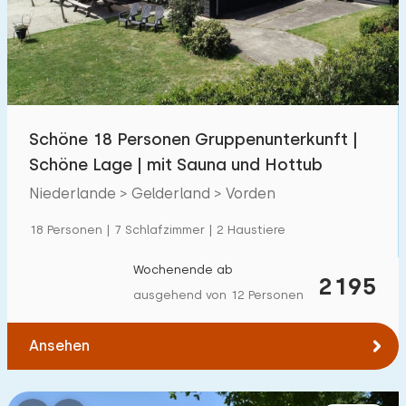
Schwimmbad
14
Eingezäunter Garten
10
Haustierfrei
18
Fahrradschuppen
10
Schöne 18 Personen Gruppenunterkunft |
Ladestation Auto
20
Schöne Lage | mit Sauna und Hottub
Niederlande > Gelderland > Vorden
Budget
18 Personen | 7 Schlafzimmer | 2 Haustiere
Wochenende ab
2195
ausgehend von 12 Personen
€ 0 — € 4000+
Ansehen
Mindestanzahl