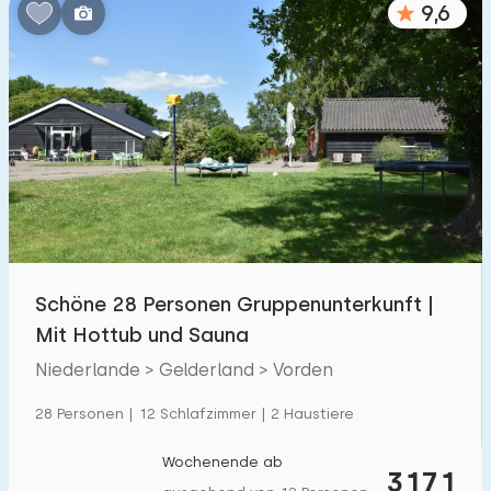
9,6
Schlafzimmern:
1
2
3
4
5
Badezimmer:
1
2
3
4
5
Entfernungen
Schöne 28 Personen Gruppenunterkunft |
Zum Meer
:
(max. km)
Mit Hottub und Sauna
1
2
5
10
20
Niederlande > Gelderland > Vorden
Zum Wald
:
28 Personen | 12 Schlafzimmer | 2 Haustiere
(max. km)
1
2
5
10
20
Wochenende ab
3171