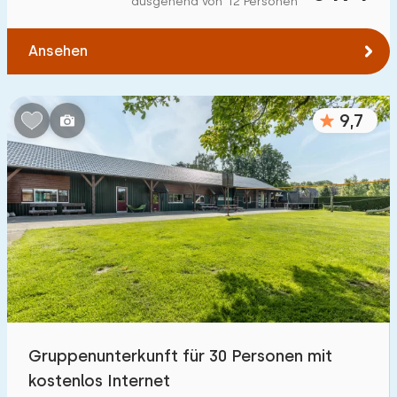
ausgehend von 12 Personen
Zum Wasser
:
(max. km)
Ansehen
1
2
5
10
20
Zu öffentlichen Verkehrsmitteln
:
(max. km)
9,7
0,2
0,5
1
2
5
Unterkunft
Nicht im Ferienpark
16
Im Ferienpark
20
Einfamilienhaus
29
Gruppenunterkunft für 30 Personen mit
Ferienbauernhof
13
kostenlos Internet