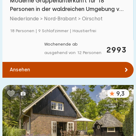
Moderne Gruppenunterkunft für 18
Personen in der waldreichen Umgebung von
Oirschot
Niederlande > Nord-Brabant > Oirschot
18 Personen | 9 Schlafzimmer | Haustierfrei
Wochenende ab
2993
ausgehend von 12 Personen
Ansehen
9,3