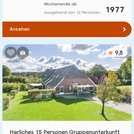
Wochenende ab
Zum Wasser
:
1977
(max. km)
ausgehend von 12 Personen
1
2
5
10
20
Ansehen
Zu öffentlichen Verkehrsmitteln
:
(max. km)
0,2
0,5
1
2
5
9,8
Unterkunft
Nicht im Ferienpark
34
Im Ferienpark
12
Einfamilienhaus
34
Ferienbauernhof
28
Herliches 15 Personen Gruppenunterkunft