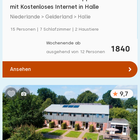
Villa
6
mit Kostenloses Internet in Halle
Ferienwohnung
1
Niederlande > Gelderland > Halle
Tiny house
0
15 Personen | 7 Schlafzimmer | 2 Haustiere
Hausboot
0
Wochenende ab
1840
ausgehend von 12 Personen
Kinderfreundlich
Ansehen
Kindermöbel
34
Eingezäunter Garten
9
9,7
Spielgeräte im Garten
33
Hallenbad
6
Freibad
2
Kinderanimation
4