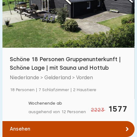
Schwimmbad
7
Eingezäunter Garten
9
Haustierfrei
15
Fahrradschuppen
13
Ladestation Auto
26
Schöne 18 Personen Gruppenunterkunft |
Schöne Lage | mit Sauna und Hottub
Budget
Niederlande > Gelderland > Vorden
18 Personen | 7 Schlafzimmer | 2 Haustiere
€ 0 — € 4000+
Wochenende ab
1577
2223
ausgehend von 12 Personen
Mindestanzahl
Ansehen