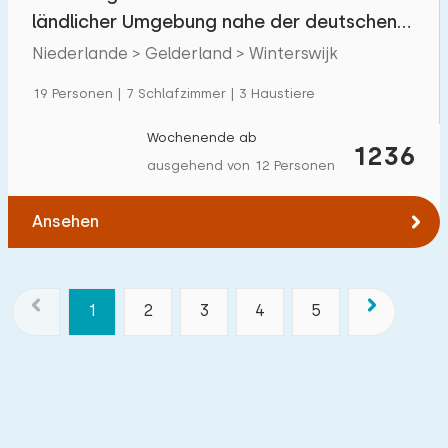
ländlicher Umgebung nahe der deutschen
Grenze
Niederlande > Gelderland > Winterswijk
19 Personen | 7 Schlafzimmer | 3 Haustiere
Wochenende ab
1236
ausgehend von 12 Personen
Ansehen
1
2
3
4
5