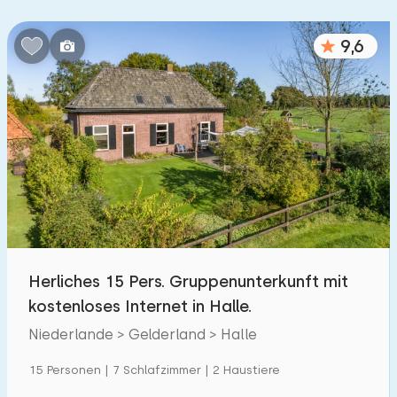
Schlafzimmern:
9,6
1
2
3
4
5
Badezimmer:
1
2
3
4
5
Entfernungen
Zum Meer
:
(max. km)
Herliches 15 Pers. Gruppenunterkunft mit
1
2
5
10
20
kostenloses Internet in Halle.
Zum Wald
Niederlande > Gelderland > Halle
:
(max. km)
1
15 Personen | 7 Schlafzimmer | 2 Haustiere
2
5
10
20