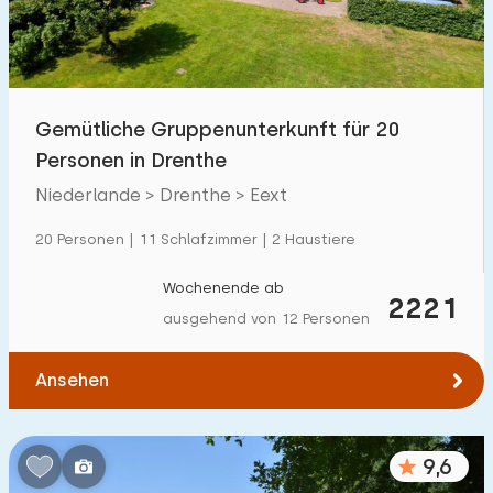
Kindereinrichtungen im Park
8
Zugänglichkeit
Gemütliche Gruppenunterkunft für 20
Eingeschränkte Mobilität
46
Personen in Drenthe
Rollstuhlgerecht
22
Niederlande > Drenthe > Eext
Hilfsmittel
31
20 Personen | 11 Schlafzimmer | 2 Haustiere
Wochenende ab
2221
ausgehend von 12 Personen
Ansehen
9,6