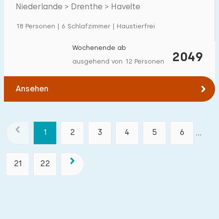
Havelte
Niederlande > Drenthe > Havelte
18 Personen | 6 Schlafzimmer | Haustierfrei
Wochenende ab
2049
ausgehend von 12 Personen
Ansehen
1
2
3
4
5
6
...
21
22