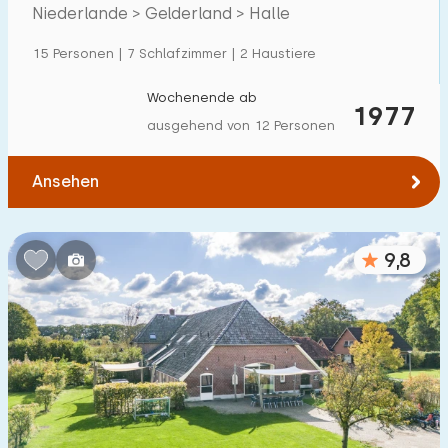
Villa
55
Niederlande > Gelderland > Halle
Ferienwohnung
6
15 Personen | 7 Schlafzimmer | 2 Haustiere
Tiny house
1
Wochenende ab
1977
Hausboot
0
ausgehend von 12 Personen
Kinderfreundlich
Ansehen
Kindermöbel
100
9,8
Eingezäunter Garten
47
Spielgeräte im Garten
101
Hallenbad
46
Freibad
49
Kinderanimation
50