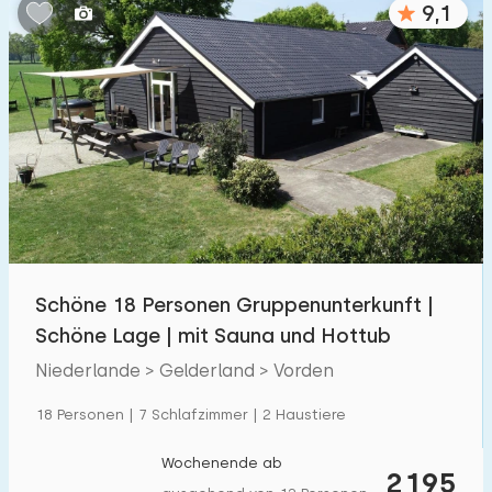
9,1
Schlafzimmern:
1
2
3
4
5
Badezimmer:
1
2
3
4
5
Entfernungen
Schöne 18 Personen Gruppenunterkunft |
Zum Meer
:
(max. km)
Schöne Lage | mit Sauna und Hottub
1
2
5
10
20
Niederlande > Gelderland > Vorden
Zum Wald
:
18 Personen | 7 Schlafzimmer | 2 Haustiere
(max. km)
1
2
5
10
20
Wochenende ab
2195