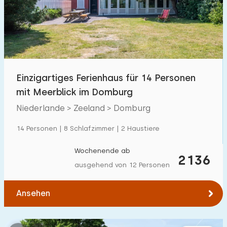
Schwimmbad
80
Eingezäunter Garten
47
Haustierfrei
94
Fahrradschuppen
52
Einzigartiges Ferienhaus für 14 Personen
Ladestation Auto
115
mit Meerblick im Domburg
Niederlande > Zeeland > Domburg
Budget
14 Personen | 8 Schlafzimmer | 2 Haustiere
Wochenende ab
2136
ausgehend von 12 Personen
€ 0 — € 3000+
Ansehen
Mindestanzahl