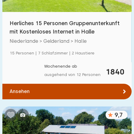
Kindereinrichtungen im Park
80
Herliches 15 Personen Gruppenunterkunft
Zugänglichkeit
mit Kostenloses Internet in Halle
Eingeschränkte Mobilität
45
Niederlande > Gelderland > Halle
Rollstuhlgerecht
15
15 Personen | 7 Schlafzimmer | 2 Haustiere
Hilfsmittel
39
Wochenende ab
1840
ausgehend von 12 Personen
Ansehen
9,7