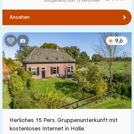
ausgehend von 12 Personen
Zum Wasser
:
(max. km)
Ansehen
1
2
5
10
20
Zu öffentlichen Verkehrsmitteln
:
(max. km)
9,6
0,2
0,5
1
2
5
Unterkunft
Nicht im Ferienpark
92
Im Ferienpark
128
Einfamilienhaus
163
Herliches 15 Pers. Gruppenunterkunft mit
Ferienbauernhof
58
kostenloses Internet in Halle.